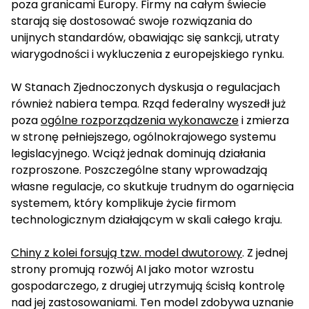
poza granicami Europy. Firmy na całym świecie
starają się dostosować swoje rozwiązania do
unijnych standardów, obawiając się sankcji, utraty
wiarygodności i wykluczenia z europejskiego rynku.
W Stanach Zjednoczonych dyskusja o regulacjach
również nabiera tempa. Rząd federalny wyszedł już
poza
ogólne rozporządzenia wykonawcze
i zmierza
w stronę pełniejszego, ogólnokrajowego systemu
legislacyjnego. Wciąż jednak dominują działania
rozproszone. Poszczególne stany wprowadzają
własne regulacje, co skutkuje trudnym do ogarnięcia
systemem, który komplikuje życie firmom
technologicznym działającym w skali całego kraju.
Chiny z kolei forsują tzw. model dwutorowy
. Z jednej
strony promują rozwój AI jako motor wzrostu
gospodarczego, z drugiej utrzymują ścisłą kontrolę
nad jej zastosowaniami. Ten model zdobywa uznanie