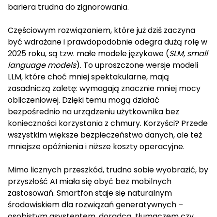
bariera trudna do zignorowania.
Częściowym rozwiązaniem, które już dziś zaczyna
być wdrażane i prawdopodobnie odegra dużą rolę w
2025 roku, są tzw. małe modele językowe (
SLM, small
language models
). To uproszczone wersje modeli
LLM, które choć mniej spektakularne, mają
zasadniczą zaletę: wymagają znacznie mniej mocy
obliczeniowej. Dzięki temu mogą działać
bezpośrednio na urządzeniu użytkownika bez
konieczności korzystania z chmury. Korzyści? Przede
wszystkim większe bezpieczeństwo danych, ale też
mniejsze opóźnienia i niższe koszty operacyjne.
Mimo licznych przeszkód, trudno sobie wyobrazić, by
przyszłość AI miała się obyć bez mobilnych
zastosowań. Smartfon staje się naturalnym
środowiskiem dla rozwiązań generatywnych –
osobistym asystentem, doradcą, tłumaczem czy