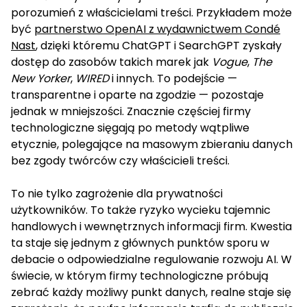
porozumień z właścicielami treści. Przykładem może
być
partnerstwo OpenAI z wydawnictwem Condé
Nast
, dzięki któremu ChatGPT i SearchGPT zyskały
dostęp do zasobów takich marek jak
Vogue
,
The
New Yorker
,
WIRED
i innych. To podejście —
transparentne i oparte na zgodzie — pozostaje
jednak w mniejszości. Znacznie częściej firmy
technologiczne sięgają po metody wątpliwe
etycznie, polegające na masowym zbieraniu danych
bez zgody twórców czy właścicieli treści.
To nie tylko zagrożenie dla prywatności
użytkowników. To także ryzyko wycieku tajemnic
handlowych i wewnętrznych informacji firm. Kwestia
ta staje się jednym z głównych punktów sporu w
debacie o odpowiedzialne regulowanie rozwoju AI. W
świecie, w którym firmy technologiczne próbują
zebrać każdy możliwy punkt danych, realne staje się