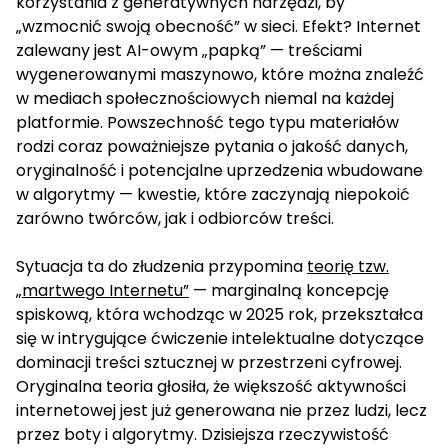
korzystania z generatywnych narzędzi, by
„wzmocnić swoją obecność” w sieci. Efekt? Internet
zalewany jest AI-owym „papką” — treściami
wygenerowanymi maszynowo, które można znaleźć
w mediach społecznościowych niemal na każdej
platformie. Powszechność tego typu materiałów
rodzi coraz poważniejsze pytania o jakość danych,
oryginalność i potencjalne uprzedzenia wbudowane
w algorytmy — kwestie, które zaczynają niepokoić
zarówno twórców, jak i odbiorców treści.
Sytuacja ta do złudzenia przypomina
teorię tzw.
„martwego Internetu”
— marginalną koncepcję
spiskową, która wchodząc w 2025 rok, przekształca
się w intrygujące ćwiczenie intelektualne dotyczące
dominacji treści sztucznej w przestrzeni cyfrowej.
Oryginalna teoria głosiła, że większość aktywności
internetowej jest już generowana nie przez ludzi, lecz
przez boty i algorytmy. Dzisiejsza rzeczywistość