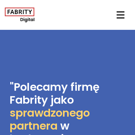
Otwór
"Polecamy firmę
Fabrity jako
sprawdzonego
partnera
w