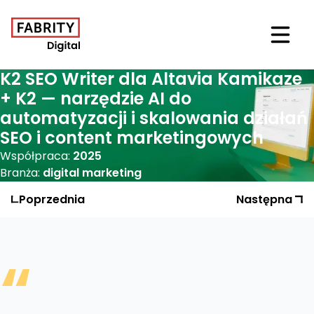
Otwór
K2 SEO Writer dla Altavia Kamikaze
+ K2 — narzędzie AI do
automatyzacji i skalowania działań
SEO i content marketingowych
Współpraca:
2025
Branża:
digital marketing
Poprzednia
Realizacja
Następna
Realizac
“