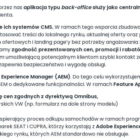
przez nas
aplikacja typu
back-office
służy jako centra
ienta.
ze ich systemów CMS.
W ramach tego wsparcia zbudowal
stosować treści do lokalnego rynku, aktualnej oferty or
on ofertowych i landing page’y bez potrzeby angażowania
niamy
zgodność prezentowanych cen, promocji i raba
em umożliwiającą potencjalnym klientom szybki kontakt 
zapewnia bezpieczeństwo i wygodę obsługi.
 Experience Manager (AEM)
. Do tego celu wykorzystuje
 AEM o dedykowane funkcjonalności. W ramach
Feature A
ę cen zgodnych z dyrektywą Omnibus,
skich VW (np. formularz na dole strony modelu)
 wspierający proces odkupu samochodów w ramach progr
ek SEAT i CUPRA, którzy korzystają z
Adobe Experienc
iego rynku, których AEM standardowo nie obsługuje.