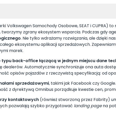
rki Volkswagen Samochody Osobowe, SEAT i CUPRA) to mo
, tworzymy zgrany ekosystem wsparcia. Podczas gdy agenc
logicznego
. Nie tylko wdrażamy rozwiązania, ale dzięki 
ju całego ekosystemu aplikacji sprzedażowych. Zapewnia
wymi marek.
ę typu back-office łączącą w jednym miejscu dane te
acę dealerów. Automatycznie synchronizuje ona auta dost
ność opisów pojazdów z rzeczywistą specyfikacją: od opo
anałami sprzedażowymi
, takimi jak Facebook czy Google.
ność z dyrektywą Omnibus porządkuje kwestie cen, promo
larzy kontaktowych
(również stworzoną przez Fabrity) u
wych pozwalają szybko przygotować
landing page
na pot