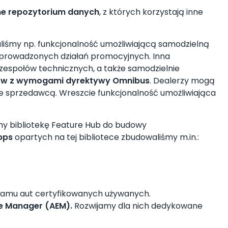
lne repozytorium danych
, z których korzystają inne
iśmy np. funkcjonalność umożliwiającą samodzielną
az prowadzonych działań promocyjnych. Inna
 zespołów technicznych, a także samodzielnie
tów z wymogami dyrektywy Omnibus
. Dealerzy mogą
ze sprzedawcą. Wreszcie funkcjonalność umożliwiająca
my bibliotekę Feature Hub do budowy
pps
opartych na tej bibliotece zbudowaliśmy m.in.:
amu aut certyfikowanych używanych.
e Manager (AEM).
Rozwijamy dla nich dedykowane