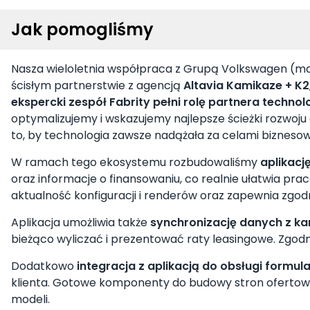
Jak pomogliśmy
Nasza wieloletnia współpraca z Grupą Volkswagen (ma
ścisłym partnerstwie z agencją
Altavia Kamikaze + K2
ekspercki zespół Fabrity pełni rolę partnera techno
optymalizujemy i wskazujemy najlepsze ścieżki rozwo
to, by technologia zawsze nadążała za celami bizneso
W ramach tego ekosystemu rozbudowaliśmy
aplikacj
oraz informacje o finansowaniu, co realnie ułatwia pr
aktualność konfiguracji i renderów oraz zapewnia zgod
Aplikacja umożliwia także
synchronizację danych z k
bieżąco wyliczać i prezentować raty leasingowe. Zgod
Dodatkowo
integracja z aplikacją do obsługi formu
klienta. Gotowe komponenty do budowy stron oferto
modeli.