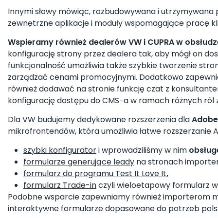
Innymi słowy mówiąc, rozbudowywana i utrzymywana 
zewnętrzne aplikacje i moduły wspomagające pracę kl
Wspieramy również dealerów VW i CUPRA w obsłud
konfigurację strony przez dealera tak, aby mógł on do
funkcjonalność umożliwia także szybkie tworzenie str
zarządzać cenami promocyjnymi. Dodatkowo zapew
również dodawać na stronie funkcję czat z konsultant
konfigurację dostępu do CMS-a w ramach różnych ról 
Dla VW budujemy dedykowane rozszerzenia dla
Adobe
mikrofrontendów, która umożliwia łatwe rozszerzanie
szybki konfigurator
i wprowadziliśmy w nim
obsług
formularze generujące leady
na stronach importer
formularz do programu Test It Love It
,
formularz Trade-in
czyli wieloetapowy formularz
Podobne wsparcie zapewniamy również importerom mar
interaktywne formularze dopasowane do potrzeb polsk