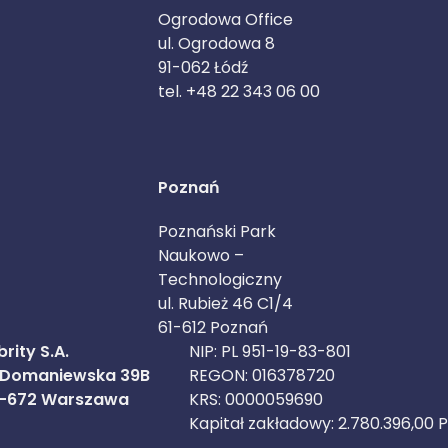
Ogrodowa Office
ul. Ogrodowa 8
91-062 Łódź
tel. +48 22 343 06 00
Poznań
Poznański Park
Naukowo –
Technologiczny
ul. Rubież 46 C1/4
61-612 Poznań
rity S.A.
NIP: PL 951-19-83-801
. Domaniewska 39B
REGON: 016378720
-672 Warszawa
KRS: 0000059690
Kapitał zakładowy: 2.780.396,00 