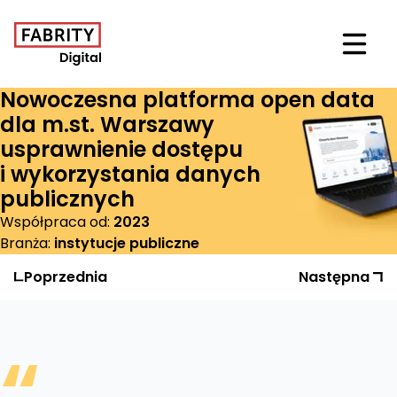
Otwór
Nowoczesna platforma open data
dla m.st. Warszawy
usprawnienie dostępu
i wykorzystania danych
publicznych
Współpraca od:
2023
Branża:
instytucje publiczne
Poprzednia
Realizacja
Następna
Realizac
“