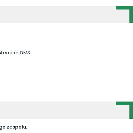
systemem DMS.
o zespołu
.