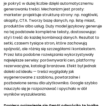
je pokryć w dużej liczbie dzięki automatycznemu
generowaniu treści. Mechanizm jest prosty:
marketer projektuje strukturę strony: np. nagłówki,
akapity, CTA. Tworzy bazę danych, np. listę miast,
produktów albo usług. Duży model językowy generuje
na tej podstawie kompletne teksty, dostosowując
styl i treść do każdej kombinacji danych. Rezultat to
setki, czasem tysiące stron, które zachowują
spójność, ale różnią się szczegółami i kontekstem.
Przez lata podobne rozwiązania wykorzystywały
największe serwisy: porównywarki cen, platformy
rezerwacyjne, katalogi branżowe. Efekt był jednak
daleki od ideału — treści wyglądały jak
wygenerowane z szablonu, powtarzalne i
pozbawione sensu dla użytkownika. Google szybko
nauczyło się je rozpoznawać i spychało w dół
wyników wyszukiwania.
Dopiero pojawienie się GenAI odwróciło tę logikę.