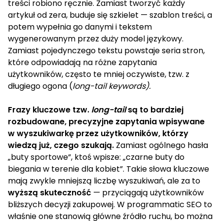
treści robiono ręcznie. Zamiast tworzyć każdy
artykuł od zera, buduje się szkielet — szablon treści, a
potem wypełnia go danymi i tekstem
wygenerowanym przez duży model językowy.
Zamiast pojedynczego tekstu powstaje seria stron,
które odpowiadają na różne zapytania
użytkowników, często te mniej oczywiste, tzw. z
długiego ogona (
long-tail keywords).
Frazy kluczowe tzw.
long-tail
są to bardziej
rozbudowane, precyzyjne zapytania wpisywane
w wyszukiwarkę przez użytkowników, którzy
wiedzą już, czego szukają.
Zamiast ogólnego hasła
„buty sportowe”, ktoś wpisze: „czarne buty do
biegania w terenie dla kobiet”. Takie słowa kluczowe
mają zwykle mniejszą liczbę wyszukiwań, ale za to
wyższą skuteczność
— przyciągają użytkowników
bliższych decyzji zakupowej. W programmatic SEO to
właśnie one stanowią główne źródło ruchu, bo można