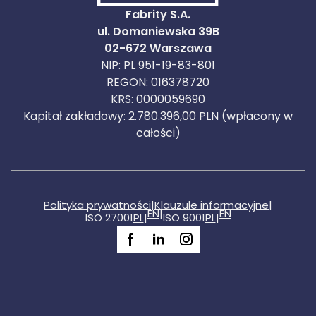
Fabrity S.A.
ul. Domaniewska 39B
02-672 Warszawa
NIP: PL 951-19-83-801
REGON: 016378720
KRS: 0000059690
Kapitał zakładowy: 2.780.396,00 PLN (wpłacony w
całości)
Polityka prywatności
|
Klauzule informacyjne
|
EN
|
EN
ISO 27001
PL
|
ISO 9001
PL
|