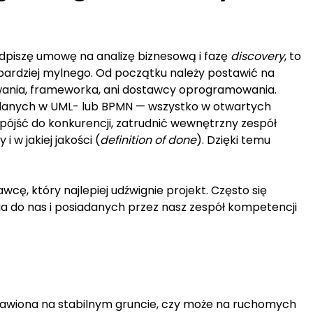
podpiszę umowę na analizę biznesową i fazę
discovery
, to
c bardziej mylnego. Od początku należy postawić na
mowania, frameworka, ani dostawcy oprogramowania.
 danych w UML- lub BPMN — wszystko w otwartych
ą pójść do konkurencji, zatrudnić wewnętrzny zespół
 w jakiej jakości (
definition of done
). Dzięki temu
ę, który najlepiej udźwignie projekt. Często się
fania do nas i posiadanych przez nasz zespół kompetencji
ostawiona na stabilnym gruncie, czy może na ruchomych