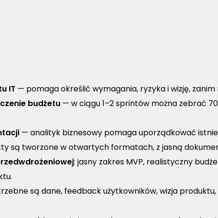
u IT
— pomaga określić wymagania, ryzyka i wizję, zanim 
czenie budżetu
— w ciągu 1–2 sprintów można zebrać 7
tacji
— analityk biznesowy pomaga uporządkować istnieją
ty są tworzone w otwartych formatach, z jasną dokumentac
 przedwdrożeniowej
: jasny zakres MVP, realistyczny budże
ktu.
rzebne są dane, feedback użytkowników, wizja produktu