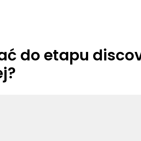
ć do etapu discove
j?