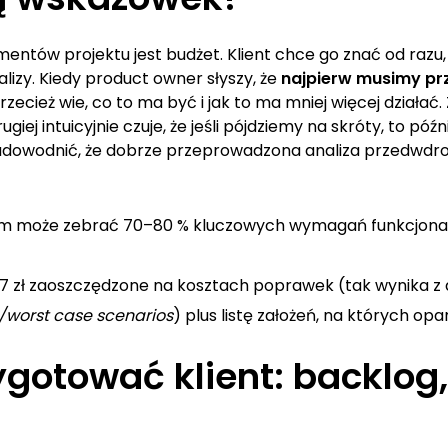
entów projektu jest budżet. Klient chce go znać od razu, j
lizy. Kiedy product owner słyszy, że
najpierw musimy pr
przecież wie, co to ma być i jak to ma mniej więcej działa
giej intuicyjnie czuje, że jeśli pójdziemy na skróty, to p
 udowodnić, że dobrze przeprowadzona analiza przedwdroż
łem może zebrać 70–80 % kluczowych wymagań funkcjonal
–7 zł zaoszczędzone na kosztach poprawek (tak wynika z 
/worst case scenarios
) plus listę założeń, na których op
ygotować klient: backlog