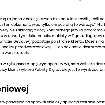
ug to jedna z najczęstszych blokad. Klient myśli: „Jeśli 
li ten dokument, więc tylko oni potrafią to wdrożyć”. Ni
scovery nie zakładają z góry konkretnego języka progra
ostu w otwartym dokumencie, makiety w Figma, diagramy
w fazie
discovery
pozostaje po stronie klienta. Może z ni
i analizy przedwdrożeniowej –— co dokładnie dostarczamy i
y na warsztatach.
 w ręku jasną mapę wymagań i ryzyk, sam wybiera dostawc
alizy klient wybiera Fabrity Digital, ale jest to wynik zau
eniowej
ależy poświęcić na sprawdzenie czy aplikacja zostanie p