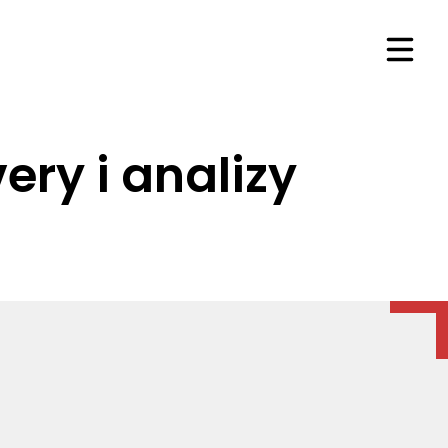
Otwór
ry i analizy