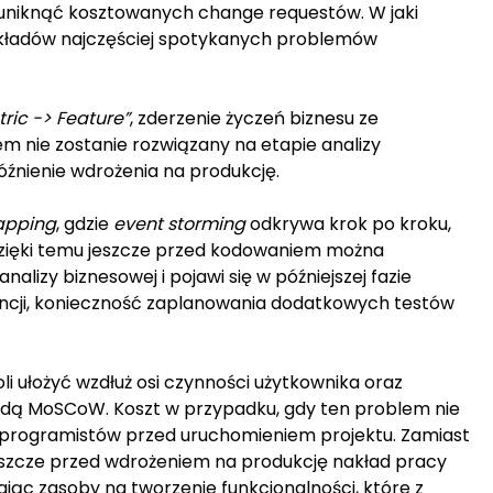
 uniknąć kosztowanych change requestów. W jaki
ykładów najczęściej spotykanych problemów
tric -> Feature”
, zderzenie życzeń biznesu ze
em nie zostanie rozwiązany na etapie analizy
późnienie wdrożenia na produkcję.
apping
, gdzie
event storming
odkrywa krok po kroku,
 Dzięki temu jeszcze przed kodowaniem można
lizy biznesowej i pojawi się w późniejszej fazie
encji, konieczność zaplanowania dodatkowych testów
oli ułożyć wzdłuż osi czynności użytkownika oraz
dą MoSCoW. Koszt w przypadku, gdy ten problem nie
acy programistów przed uruchomieniem projektu. Zamiast
jeszcze przed wdrożeniem na produkcję nakład pracy
ając zasoby na tworzenie funkcjonalności, które z