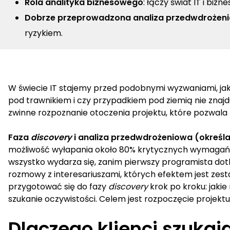
Rola analityka biznesowego
: łączy świat IT i bi
Dobrze przeprowadzona analiza przedwdrożenio
ryzykiem.
W świecie IT stajemy przed podobnymi wyzwaniami, jak w
pod trawnikiem i czy przypadkiem pod ziemią nie znajduj
zwinne rozpoznanie otoczenia projektu, które pozwal
Faza
discovery
i analiza przedwdrożeniowa (określa
możliwość wyłapania około 80% krytycznych wymagań, w
wszystko wydarza się, zanim pierwszy programista dot
rozmowy z interesariuszami, których efektem jest ze
przygotować się do fazy
discovery
krok po kroku: jaki
szukanie oczywistości. Celem jest rozpoczęcie proje
Dlaczego klienci szuka