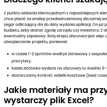
Z punktu widzenia klienta jednym z najważniejszych elem
chce płacić za analizę przedwdrożeniową dla samej ana
zegar odliczający dni do daty wydania aplikacji. On już 
budżetu, żeby dostać zgodę zarządu czy inwestora. Z dru
ewentualny zapasowy. Rolą etapu
discovery
jest więc
ubezpieczenie projektu, ponieważ:
w czasie 1–2 sprintów analityk biznesowy z zespo
priorytety;
każda złotówka wydana na
discovery
to średnio 5
dostarczamy konkret: widełki kosztowe (
best case
Jakie materiały ma prz
wystarczy plik Excel?