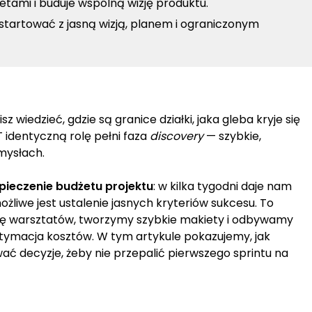
tetami i buduje wspólną wizję produktu.
tartować z jasną wizją, planem i ograniczonym
edzieć, gdzie są granice działki, jaka gleba kryje się
T identyczną rolę pełni faza
discovery
— szybkie,
omysłach.
pieczenie budżetu projektu
: w kilka tygodni daje nam
iwe jest ustalenie jasnych kryteriów sukcesu. To
rię warsztatów, tworzymy szybkie makiety i odbywamy
tymacja kosztów. W tym artykule pokazujemy, jak
wać decyzje, żeby nie przepalić pierwszego sprintu na