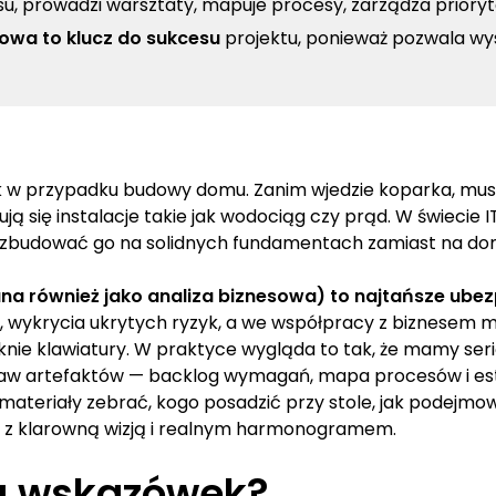
znesu, prowadzi warsztaty, mapuje procesy, zarządza priory
wa to klucz do sukcesu
projektu, ponieważ pozwala wys
 przypadku budowy domu. Zanim wjedzie koparka, musisz wi
ą się instalacje takie jak wodociąg czy prąd. W świecie I
a zbudować go na solidnych fundamentach zamiast na d
na również jako analiza biznesowa) to najtańsze ubez
ykrycia ukrytych ryzyk, a we współpracy z biznesem możl
knie klawiatury. W praktyce wygląda to tak, że mamy se
staw artefaktów — backlog wymagań, mapa procesów i es
e materiały zebrać, kogo posadzić przy stole, jak podejmo
ktu z klarowną wizją i realnym harmonogramem.
ją wskazówek?