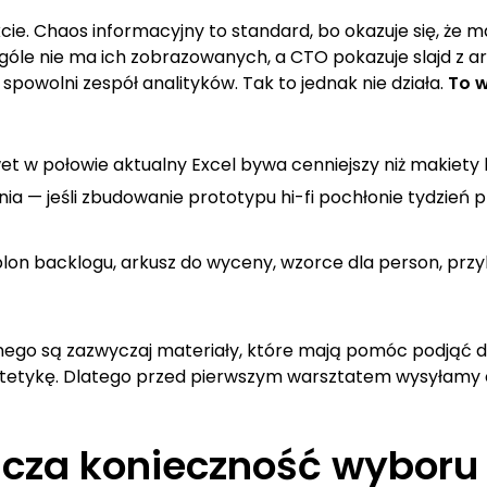
cie. Chaos informacyjny to standard, bo okazuje się, że 
ogóle nie ma ich zobrazowanych, a CTO pokazuje slajd z a
spowolni zespół analityków. Tak to jednak nie działa.
To w
wet w połowie aktualny Excel bywa cenniejszy niż makiety
ia — jeśli zbudowanie prototypu hi-fi pochłonie tydzień p
lon backlogu, arkusz do wyceny, wzorce dla person, prz
ycznego są zazwyczaj materiały, które mają pomóc podjąć d
stetykę. Dlatego przed pierwszym warsztatem wysyłamy c
acza konieczność wybor