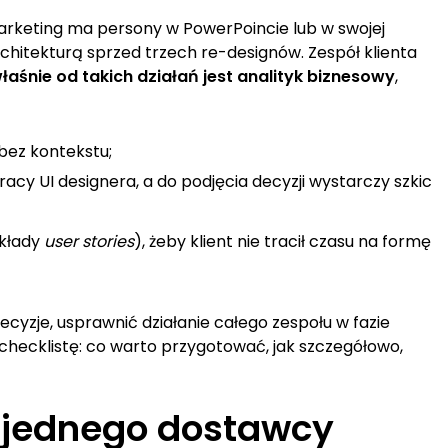
marketing ma persony w PowerPoincie lub w swojej
rchitekturą sprzed trzech re-designów. Zespół klienta
łaśnie od takich działań jest analityk biznesowy
,
 bez kontekstu;
racy UI designera, a do podjęcia decyzji wystarczy szkic
ykłady
user stories
), żeby klient nie tracił czasu na formę
ecyzje, usprawnić działanie całego zespołu w fazie
hecklistę: co warto przygotować, jak szczegółowo,
u jednego dostawcy