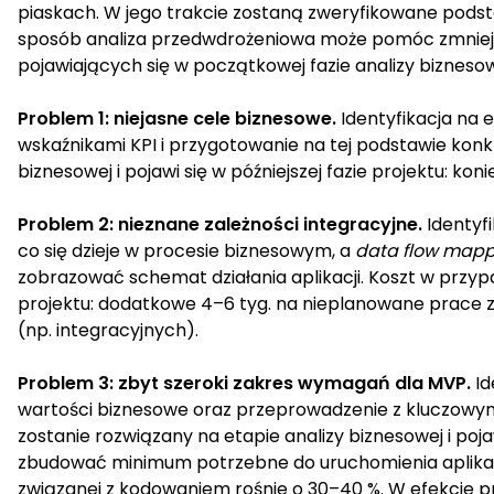
piaskach. W jego trakcie zostaną zweryfikowane pods
sposób analiza przedwdrożeniowa może pomóc zmniejsz
pojawiających się w początkowej fazie analizy bizneso
Problem 1: niejasne cele biznesowe.
Identyfikacja na 
wskaźnikami KPI i przygotowanie na tej podstawie konk
biznesowej i pojawi się w późniejszej fazie projektu: k
Problem 2: nieznane zależności integracyjne.
Identyfi
co się dzieje w procesie biznesowym, a
data flow mapp
zobrazować schemat działania aplikacji. Koszt w przypad
projektu: dodatkowe 4–6 tyg. na nieplanowane prace 
(np. integracyjnych).
Problem 3: zbyt szeroki zakres wymagań dla MVP.
Id
wartości biznesowe oraz przeprowadzenie z kluczowy
zostanie rozwiązany na etapie analizy biznesowej i poj
zbudować minimum potrzebne do uruchomienia aplikacji
związanej z kodowaniem rośnie o 30–40 %. W efekcie pr