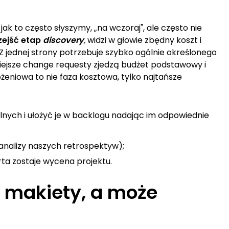
ak to często słyszymy, „na wczoraj", ale często nie
zejść etap
discovery
,
widzi w głowie zbędny koszt i
ć. Z jednej strony potrzebuje szybko ogólnie określonego
óźniejsze change requesty zjedzą budżet podstawowy i
eniowa to nie faza kosztowa, tylko najtańsze
nych i ułożyć je w backlogu nadając im odpowiednie
analizy naszych retrospektyw);
arta zostaje wycena projektu.
, makiety, a może