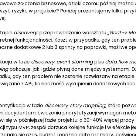
tawowe założenia biznesowe, dzięki czemu później można
yć ryzyko w projekcie? Poniżej prezentujemy kilka prz
wej.
etapie
discovery
: przeprowadzenie warsztatu
„Goal -> Me
retnej funkcjonalności. Koszt w przypadku, gdy ten probl
onieczne dodatkowe 2 lub 3 sprinty na poprawki, możliwe o
kacja w fazie
discovery
:
event storming
plus
data flow m
ing
pokazuje, jak i gdzie płyną dane między systemami.
ku, gdy ten problem nie zostanie rozwiązany na etapie ana
związane z API, konieczność wykupienia dodatkowych lic
entyfikacja w fazie
discovery
:
story mapping
, które pozw
mi decydentami ćwiczenia priorytetyzacji wymagań meto
awi się w późniejszej fazie projektu: o 30–40% więcej pr
 typu MVP, zespół dorzuca kolejne funkcje i w efekcie 
zepala się czas, budżet i opóźnia datę premiery, poświęc