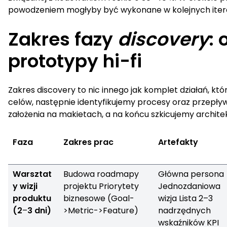
powodzeniem mogłyby być wykonane w kolejnych itera
Zakres fazy
discovery
:
prototypy hi-fi
Zakres discovery to nic innego jak komplet działań, kt
celów, następnie identyfikujemy procesy oraz przepływ
założenia na makietach, a na końcu szkicujemy archite
Faza
Zakres prac
Artefakty
Warsztat
Budowa roadmapy
Główna persona
y wizji
projektu Priorytety
Jednozdaniowa
produktu
biznesowe (Goal-
wizja Lista 2–3
(2
–
3 dni)
>Metric->Feature)
nadrzędnych
wskaźników KPI