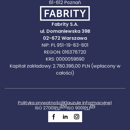
61-612 Poznań
Fabrity S.A.
ul. Domaniewska 39B
02-672 Warszawa
NIP: PL 951-19-83-801
REGON: 016378720
KRS: 0000059690
Kapitał zakładowy: 2.780.396,00 PLN (wpłacony w
całości)
Polityka prywatności
|
Klauzule informacyjne
|
EN
|
EN
ISO 27001
PL
|
ISO 9001
PL
|