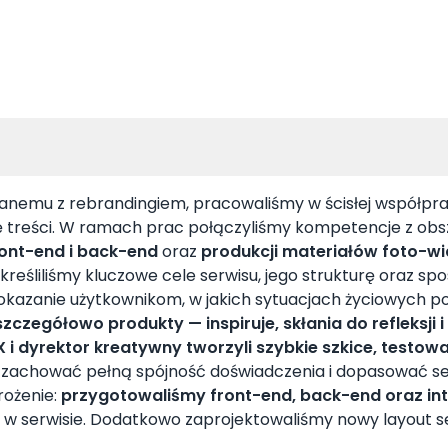
u z rebrandingiem, pracowaliśmy w ścisłej współpracy 
cję treści. W ramach prac połączyliśmy kompetencje z ob
ont-end i back-end
oraz
produkcji materiałów foto-w
eśliliśmy kluczowe cele serwisu, jego strukturę oraz sp
pokazanie użytkownikom, w jakich sytuacjach życiowych 
zczegółowo produkty — inspiruje, skłania do refleksj
 i dyrektor kreatywny tworzyli szybkie szkice, testowa
 zachować pełną spójność doświadczenia i dopasować serwi
rożenie:
przygotowaliśmy front-end, back-end oraz i
ne w serwisie. Dodatkowo zaprojektowaliśmy nowy layout 