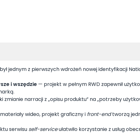
był jednym z pierwszych wdrożeń nowej identyfikacji Nat
ze i wszędzie
— projekt w pełnym RWD zapewnił użytk
marką.
ki zmianie narracji z „opisu produktu” na „potrzeby użytk
 materiały wideo, projekt graficzny i
front-end
tworzą jedn
ktu serwisu
self-service
ułatwiło korzystanie z usług obec