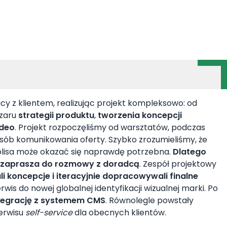
z klientem, realizując projekt kompleksowo: od
szaru
strategii produktu
,
tworzenia koncepcji
ideo
. Projekt rozpoczęliśmy od warsztatów, podczas
osób komunikowania oferty. Szybko zrozumieliśmy, że
polisa może okazać się naprawdę potrzebna.
Dlatego
i i zaprasza do rozmowy z doradcą
. Zespół projektowy
li koncepcje i iteracyjnie dopracowywali finalne
s do nowej globalnej identyfikacji wizualnej marki. Po
ntegrację z systemem CMS
. Równolegle powstały
serwisu
self-service
dla obecnych klientów.