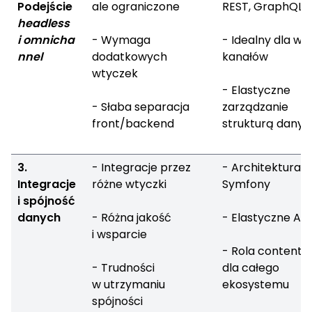
Podejście
ale ograniczone
REST, GraphQL
headless
i omnicha
- Wymaga
- Idealny dla wie
nnel
dodatkowych
kanałów
wtyczek
- Elastyczne
- Słaba separacja
zarządzanie
front/backend
strukturą danyc
3.
- Integracje przez
- Architektura
Integracje
różne wtyczki
Symfony
i spójność
danych
- Różna jakość
- Elastyczne API
i wsparcie
- Rola content 
- Trudności
dla całego
w utrzymaniu
ekosystemu
spójności