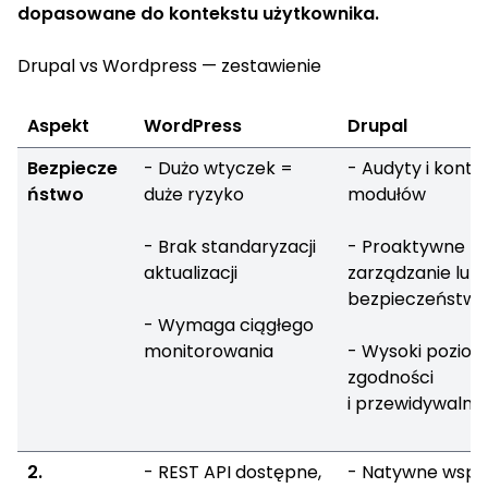
dopasowane do kontekstu użytkownika.
Drupal vs Wordpress — zestawienie
Aspekt
WordPress
Drupal
Bezpiecze
- Dużo wtyczek =
- Audyty i kontr
ństwo
duże ryzyko
modułów
- Brak standaryzacji
- Proaktywne
aktualizacji
zarządzanie luk
bezpieczeństwa
- Wymaga ciągłego
monitorowania
- Wysoki pozio
zgodności
i przewidywalno
2.
- REST API dostępne,
- Natywne wspa