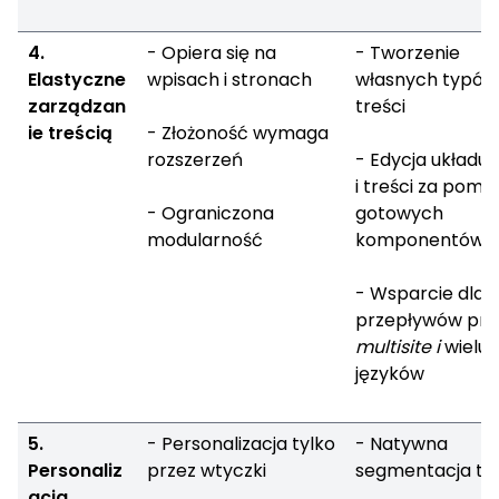
4.
- Opiera się na
- Tworzenie
Elastyczne
wpisach i stronach
własnych typów
zarządzan
treści
ie treścią
- Złożoność wymaga
rozszerzeń
- Edycja układu
i treści za pom
- Ograniczona
gotowych
modularność
komponentów
- Wsparcie dla
przepływów pra
multisite i
wielu
języków
5.
- Personalizacja tylko
- Natywna
Personaliz
przez wtyczki
segmentacja tre
acja