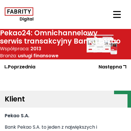
Otwór
Pekao24: Omnichannelowy
serwis transakcyjny
Banku Pekao
Współpraca:
2013
Branża:
usługi finansowe
Poprzednia
Realizacja
Następna
Realizac
Klient
Pekao S.A.
Bank Pekao S.A. to jeden z największych i