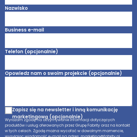
Nazwisko
Business e-mail
Telefon (opcjonalnie)
Opowiedz nam o swoim projekcie (opcjonalnie)
Zapisz się na newsletter i inną komunikację
marketingową (opcjonalnie)
Wyrażam zgodę na otrzymywanie informacji dotyczących
produktów i usług oferowanych przez Grupę Fabrity oraz na kontakt
w tych celach. Zgodę można wycofać w dowolnym momencie,
wysyłając wiadomość e-mail na adres: marketing@fabrity.pl.