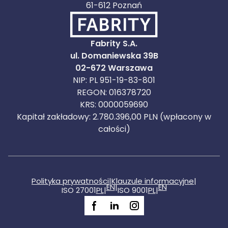
61-612 Poznań
Fabrity S.A.
ul. Domaniewska 39B
02-672 Warszawa
NIP: PL 951-19-83-801
REGON: 016378720
KRS: 0000059690
Kapitał zakładowy: 2.780.396,00 PLN (wpłacony w
całości)
Polityka prywatności
|
Klauzule informacyjne
|
EN
|
EN
ISO 27001
PL
|
ISO 9001
PL
|