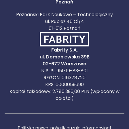
Poznań
Poznański Park Naukowo – Technologiczny
ul. Rubież 46 C1/4
61-612 Poznań
Fabrity S.A.
ul. Domaniewska 39B
02-672 Warszawa
NIP: PL 951-19-83-801
REGON: 016378720
KRS: 0000059690
Kapitał zakładowy: 2.780.396,00 PLN (wpłacony w
całości)
Polityka prywatności
|
Klauzule informacyjne
|