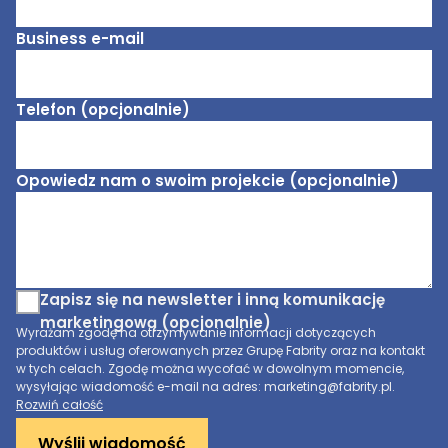
Business e-mail
Telefon (opcjonalnie)
Opowiedz nam o swoim projekcie (opcjonalnie)
Zapisz się na newsletter i inną komunikację
marketingową (opcjonalnie)
Wyrażam zgodę na otrzymywanie informacji dotyczących
produktów i usług oferowanych przez Grupę Fabrity oraz na kontakt
w tych celach. Zgodę można wycofać w dowolnym momencie,
wysyłając wiadomość e-mail na adres: marketing@fabrity.pl.
Rozwiń całość
Wyślij wiadomość