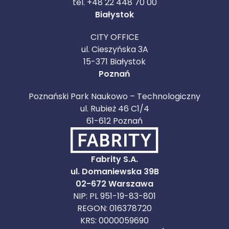
tel. +48 22 448 70 00
Białystok
CITY OFFICE
ul. Cieszyńska 3A
15-371 Białystok
Poznań
Poznański Park Naukowo – Technologiczny
ul. Rubież 46 C1/4
61-612 Poznań
Fabrity S.A.
ul. Domaniewska 39B
02-672 Warszawa
NIP: PL 951-19-83-801
REGON: 016378720
KRS: 0000059690