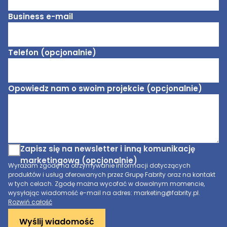
Business e-mail
Telefon (opcjonalnie)
Opowiedz nam o swoim projekcie (opcjonalnie)
Zapisz się na newsletter i inną komunikację
marketingową (opcjonalnie)
Wyrażam zgodę na otrzymywanie informacji dotyczących
produktów i usług oferowanych przez Grupę Fabrity oraz na kontakt
w tych celach. Zgodę można wycofać w dowolnym momencie,
wysyłając wiadomość e-mail na adres: marketing@fabrity.pl.
Rozwiń całość
Wyślij wiadomość