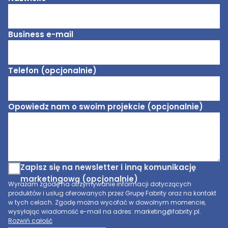
Business e-mail
Telefon (opcjonalnie)
Opowiedz nam o swoim projekcie (opcjonalnie)
Zapisz się na newsletter i inną komunikację
marketingową (opcjonalnie)
Wyrażam zgodę na otrzymywanie informacji dotyczących
produktów i usług oferowanych przez Grupę Fabrity oraz na kontakt
w tych celach. Zgodę można wycofać w dowolnym momencie,
wysyłając wiadomość e-mail na adres: marketing@fabrity.pl.
Rozwiń całość