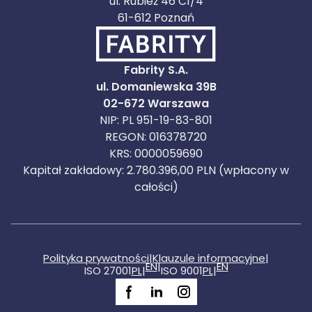
ul. Rubież 46 C1/4
61-612 Poznań
Fabrity S.A.
ul. Domaniewska 39B
02-672 Warszawa
NIP: PL 951-19-83-801
REGON: 016378720
KRS: 0000059690
Kapitał zakładowy: 2.780.396,00 PLN (wpłacony w
całości)
Polityka prywatności
|
Klauzule informacyjne
|
EN
|
EN
ISO 27001
PL
|
ISO 9001
PL
|