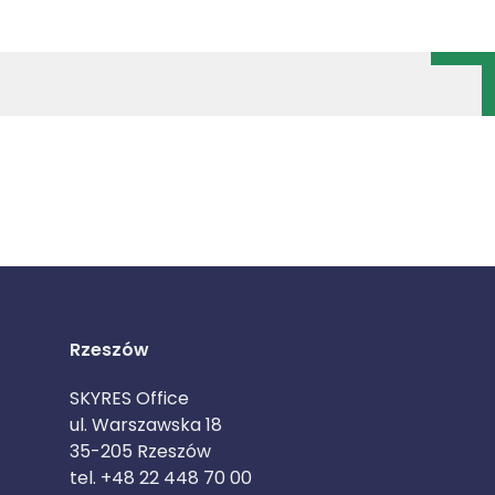
Rzeszów
SKYRES Office
ul. Warszawska 18
35-205 Rzeszów
tel. +48 22 448 70 00