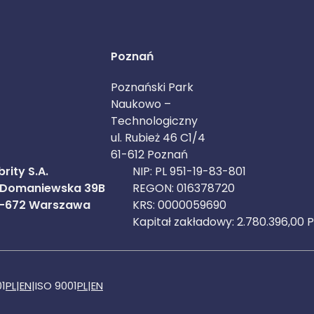
Poznań
Poznański Park
Naukowo –
Technologiczny
ul. Rubież 46 C1/4
61-612 Poznań
rity S.A.
NIP: PL 951-19-83-801
. Domaniewska 39B
REGON: 016378720
-672 Warszawa
KRS: 0000059690
Kapitał zakładowy: 2.780.396,00 
01
PL
|
EN
|
ISO 9001
PL
|
EN