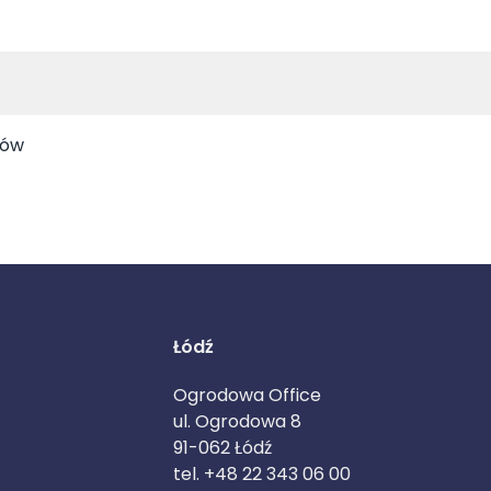
sów
Łódź
Ogrodowa Office
ul. Ogrodowa 8
91-062 Łódź
tel. +48 22 343 06 00