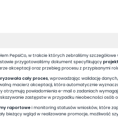
ołem PepsiCo, w trakcie których zebraliśmy szczegółow
odstawie przygotowaliśmy dokument specyfikujący
projekt
ze akceptacji oraz przebieg procesu z przypisanymi rol
aryzowała cały proces
, wprowadzając walidację danych,
owalną macierz akceptacji, która automatycznie wyznac
icy otrzymują powiadomienia e-mail o zadaniach wymagaj
skazywanie zastępstw w przypadku nieobecności osób o
my raportowe
i monitoring statusów wniosków, które z
skały bieżący wgląd w realizowane promocje, możliwość szy