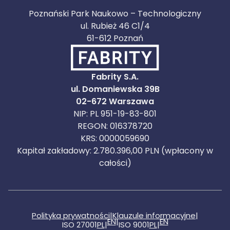
Poznański Park Naukowo – Technologiczny
ul. Rubież 46 C1/4
61-612 Poznań
Fabrity S.A.
ul. Domaniewska 39B
02-672 Warszawa
NIP: PL 951-19-83-801
REGON: 016378720
KRS: 0000059690
Kapitał zakładowy: 2.780.396,00 PLN (wpłacony w
całości)
Polityka prywatności
|
Klauzule informacyjne
|
EN
|
EN
ISO 27001
PL
|
ISO 9001
PL
|